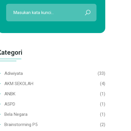
Kategori
Adiwiyata
(33)
AKM SEKOLAH
(4)
ANBK
(1)
ASPD
(1)
Bela Negara
(1)
Brainstorming P5
(2)