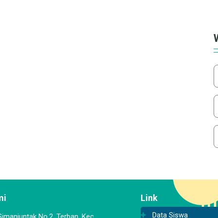
mi
Link
Data Siswa
 Simanjuntak No.2, Terban, Kec.