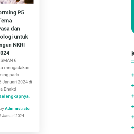
orming P5
 Tema
yasa dan
ologi untuk
gun NKRI
2024
t SMAN 6
ta mengadakan
ming pada
5 Januari 2024 di
ya Bhakti
selengkapnya.
 by
Administrator
5 Januari 2024