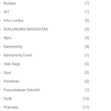
Budaya
(1)
IHT
(1)
Info-Lomba
(0)
KUNJUNGAN UNIVERSITAS
(2)
Mpls
(3)
Namcherity
(4)
Namcherity Event
(1)
Olah Raga
(5)
Opsi
(0)
Penelitian
(2)
Perpustakaan Sekolah
(1)
Ppdb
(12)
Pramuka
(17)