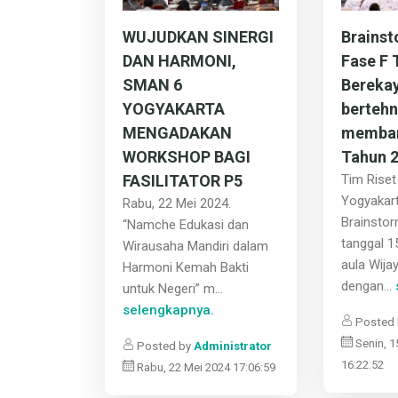
WUJUDKAN SINERGI
Brainst
DAN HARMONI,
Fase F
SMAN 6
Bereka
YOGYAKARTA
bertehn
MENGADAKAN
memban
WORKSHOP BAGI
Tahun 
FASILITATOR P5
Tim Rise
Yogyakar
Rabu, 22 Mei 2024.
Brainstor
“Namche Edukasi dan
tanggal 1
Wirausaha Mandiri dalam
aula Wija
Harmoni Kemah Bakti
dengan...
untuk Negeri” m...
selengkapnya.
Posted
Senin, 1
Posted by
Administrator
16:22:52
Rabu, 22 Mei 2024 17:06:59