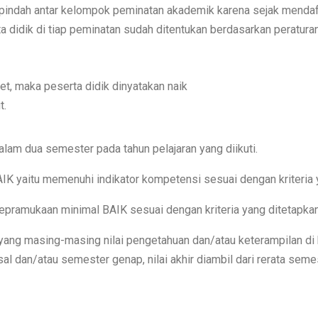
t pindah antar kelompok peminatan akademik karena sejak menda
ta didik di tiap peminatan sudah ditentukan berdasarkan peratur
, maka peserta didik dinyatakan naik
t.
lam dua semester pada tahun pelajaran yang diikuti.
K yaitu memenuhi indikator kompetensi sesuai dengan kriteria y
kepramukaan minimal BAIK sesuai dengan kriteria yang ditetapkan
an yang masing-masing nilai pengetahuan dan/atau keterampilan di
l dan/atau semester genap, nilai akhir diambil dari rerata sem