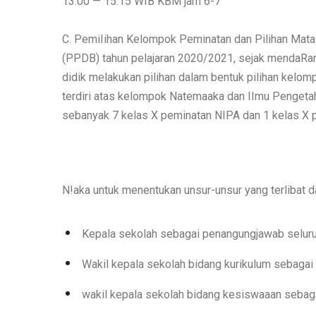
13.00 — 15.15 WIB KBM jam 6-7
C. PemiIihan Kelompok Peminatan dan Pilihan Mata 
(PPDB) tahun pelajaran 2020/2021, sejak mendaR
didik melakukan pilihan dalam bentuk pilihan kelom
terdiri atas kelompok Natemaaka dan IImu Pengetah
sebanyak 7 kelas X peminatan NIPA dan 1 kelas X 
N!aka untuk menentukan unsur-unsur yang terlibat d
Kepala sekolah sebagai penangungjawab seluru
Wakil kepala sekolah bidang kurikulum sebagai
wakil kepala sekolah bidang kesiswaaan sebag