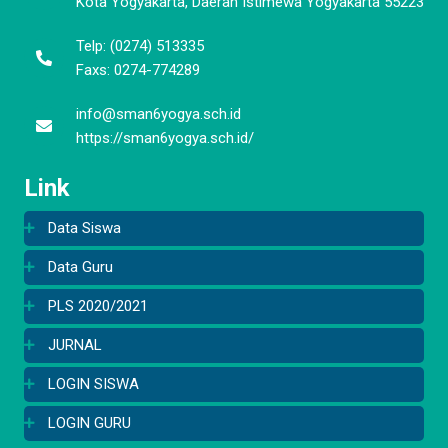
Kota Yogyakarta, Daerah Istimewa Yogyakarta 55223
Telp: (0274) 513335
Faxs: 0274-774289
info@sman6yogya.sch.id
https://sman6yogya.sch.id/
Link
Data Siswa
Data Guru
PLS 2020/2021
JURNAL
LOGIN SISWA
LOGIN GURU